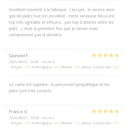
Excellent moment à la fabrique , l accueil , le service ainsi
que les plats tout est excellent , notre serveuse Nissa est
top très agréable et efficace , pas top d attente entre les
plats , c était la première fois que je venais mais
certainement pas la dernière .
Quesnel
F
2026-08-07
- 20:45 - гости 4
Услуги
:
5
/5
Атмосфера
:
5
/5
Меню
:
4
/5
Цена / качество
:
4
/5
Le cadre est superbe , le personnel sympathique et les
plats sont très corrects
Francis
V
2026-08-07
- 19:30 - гости 2
Услуги
:
5
/5
Атмосфера
:
5
/5
Меню
:
5
/5
Цена / качество
:
5
/5