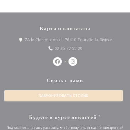
Карта и контакты
((открыв
ZA le Clos Aux Antes 76410 Tourville-la-Rivière
02 35 77 55 20
Facebook ((открывается в новом
Instagram ((открывается
Связь с нами
ЗАБРОНИРОВАТЬ СТОЛИК
Будьте в курсе новостей
*
Подпишитесь на нашу рассылку, чтобы получать от нас по электронной