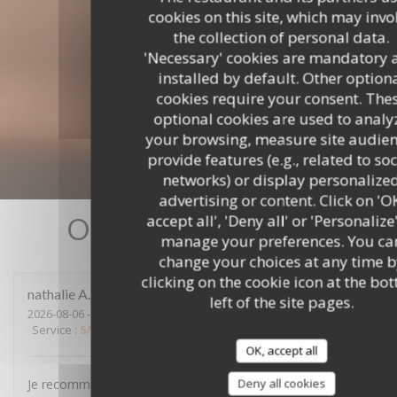
cookies on this site, which may invo
the collection of personal data.
'Necessary' cookies are mandatory 
installed by default. Other option
cookies require your consent. The
optional cookies are used to analy
your browsing, measure site audien
provide features (e.g., related to soc
networks) or display personalize
advertising or content. Click on 'O
accept all', 'Deny all' or 'Personalize
Our customer ratings
manage your preferences. You ca
change your choices at any time b
clicking on the cookie icon at the bo
nathalie
A
left of the site pages.
2026-08-06
- 20:45 - Guests 6
Service
:
5
/5
Ambiance
:
5
/5
Food
:
5
/5
Value
:
5
/5
OK, accept all
Deny all cookies
Je recommande ce restaurant tout est parfait.