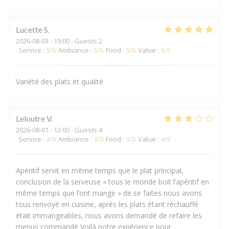
Lucette
S
2026-08-03
- 19:00 - Guests 2
Service
:
5
/5
Ambiance
:
5
/5
Food
:
5
/5
Value
:
5
/5
Variété des plats et qualité
Leloutre
V
2026-08-01
- 12:00 - Guests 4
Service
:
3
/5
Ambiance
:
3
/5
Food
:
5
/5
Value
:
4
/5
Apéritif servit en même temps que le plat principal,
conclusion de la serveuse « tous le monde boit l’apéritif en
même temps que l’ont mange » de se faites nous avons
tous renvoyé en cuisine, après les plats étant réchauffé
était immangeables, nous avons demandé de refaire les
menus commandé Voilà notre expérience pour