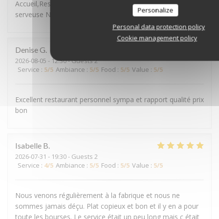
Accueil,Restauration et service. Compliment à notre
Personalize
serveuse Nyssa très compétente et très souriante.
Personal data protection policy
Cookie management policy
Denise
G
2026-08-05
- 12:30 - Guests 2
Service
:
5
/5
Ambiance
:
5
/5
Food
:
5
/5
Value
:
5
/5
Excellent restaurant personnel sympa et rapport qualité prix
bon
Isabelle
B
2026-07-31
- 19:30 - Guests 2
Service
:
4
/5
Ambiance
:
5
/5
Food
:
5
/5
Value
:
5
/5
Nous venons régulièrement à la fabrique et nous ne
sommes jamais déçu. Plat copieux et bon et il y en a pour
toute les bourses. Le service était un peu long mais c était