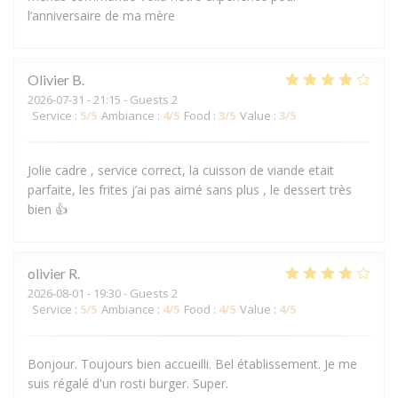
l’anniversaire de ma mère
Olivier
B
2026-07-31
- 21:15 - Guests 2
Service
:
5
/5
Ambiance
:
4
/5
Food
:
3
/5
Value
:
3
/5
Jolie cadre , service correct, la cuisson de viande etait
parfaite, les frites j’ai pas aimé sans plus , le dessert très
bien 👍
olivier
R
2026-08-01
- 19:30 - Guests 2
Service
:
5
/5
Ambiance
:
4
/5
Food
:
4
/5
Value
:
4
/5
Bonjour. Toujours bien accueilli. Bel établissement. Je me
suis régalé d'un rosti burger. Super.