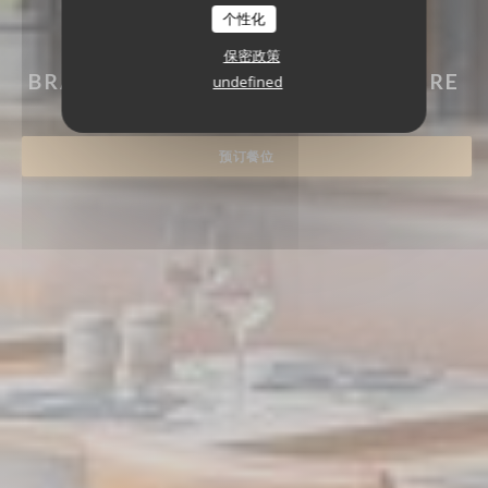
个性化
RESTAURANT LA FABRIQU
保密政策
BRASSERIE
|
TOURVILLE-LA-RIVIÈRE
undefined
预订餐位