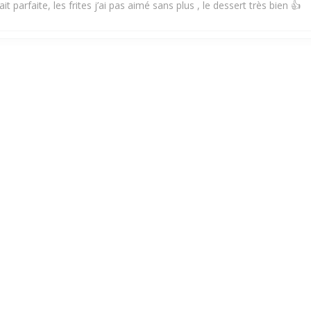
it parfaite, les frites j’ai pas aimé sans plus , le dessert très bien 👍
Услуги
:
5
/5
Атмосфера
:
4
/5
Меню
:
4
/5
Цена / качество
 Je me suis régalé d'un rosti burger. Super.
Услуги
:
5
/5
Атмосфера
:
5
/5
Меню
:
5
/5
Цена / качество
1
2
3