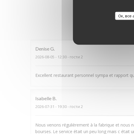
Ок, все
Оценки 
Denise
G
2026-08-05
- 12:30 - гости 2
Excellent restaurant personnel sympa et rapport qu
Isabelle
B
2026-07-31
- 19:30 - гости 2
Nous venons régulièrement à la fabrique et nous ne
bourses. Le service était un peu long mais c était u