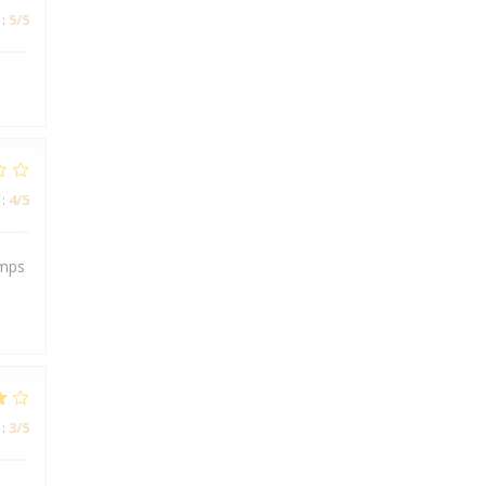
:
5
/5
:
4
/5
emps
:
3
/5