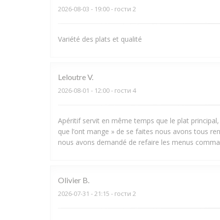
2026-08-03
- 19:00 - гости 2
Variété des plats et qualité
Leloutre
V
2026-08-01
- 12:00 - гости 4
Apéritif servit en même temps que le plat principal
que l’ont mange » de se faites nous avons tous ren
nous avons demandé de refaire les menus command
Olivier
B
2026-07-31
- 21:15 - гости 2