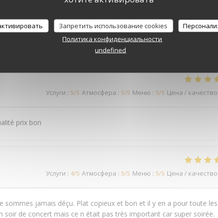
 активировать
Запретить использование cookies
Персонали
наших посетителей
Политика конфиденциальности
undefined
Услуги
:
5
/5
Атмосфера
:
5
/5
Меню
:
5
/5
Цена / качество
alité prix bon
Услуги
:
4
/5
Атмосфера
:
5
/5
Меню
:
5
/5
Цена / качество
 sommes jamais déçu. Plat copieux et bon et il y en a pour toute les
n soir de concert mais ce n était pas très important car super soirée.