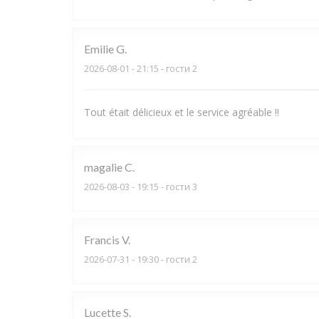
Emilie
G
2026-08-01
- 21:15 - гости 2
Tout était délicieux et le service agréable !!
magalie
C
2026-08-03
- 19:15 - гости 3
Francis
V
2026-07-31
- 19:30 - гости 2
Lucette
S