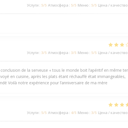
Услуги
:
5
/5
Атмосфера
:
5
/5
Меню
:
5
/5
Цена / качество
Услуги
:
3
/5
Атмосфера
:
3
/5
Меню
:
5
/5
Цена / качество
, conclusion de la serveuse « tous le monde boit l’apéritif en même t
voyé en cuisine, après les plats étant réchauffé était immangeables,
é Voilà notre expérience pour l’anniversaire de ma mère
Услуги
:
5
/5
Атмосфера
:
4
/5
Меню
:
3
/5
Цена / качество