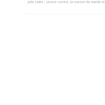
Jolie cadre , service correct, la cuisson de viande eta
olivier
R
2026-08-01
- 19:30 - гости 2
Bonjour. Toujours bien accueilli. Bel établissement.
Marc
M
2026-08-01
- 20:30 - гости 2