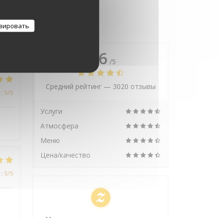
зировать
4.6
/5
Средний рейтинг —
3020 отзывы
:
5
/5
Услуги
Атмосфера
Меню
Цена/качество
:
5
/5