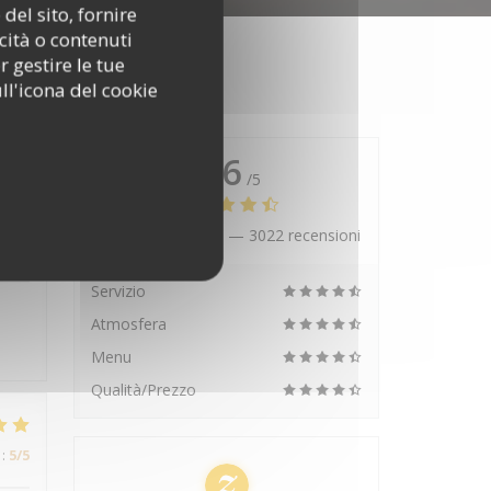
del sito, fornire
cità o contenuti
r gestire le tue
ll'icona del cookie
4.6
/5
Valutazione media —
3022 recensioni
:
5
/5
Servizio
Atmosfera
Menu
Qualità/Prezzo
:
5
/5