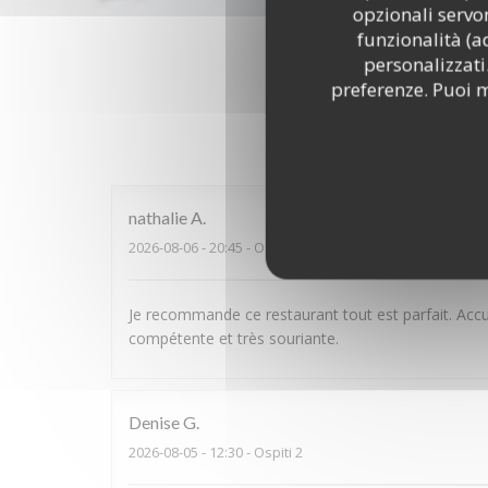
opzionali servon
funzionalità (a
personalizzati.
preferenze. Puoi m
I pareri
nathalie
A
2026-08-06
- 20:45 - Ospiti 6
Je recommande ce restaurant tout est parfait. Accu
compétente et très souriante.
Denise
G
2026-08-05
- 12:30 - Ospiti 2