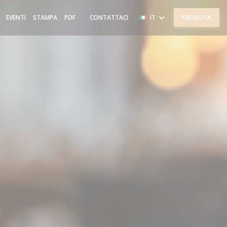
((APRE UNA NUOVA FINESTRA))
EVENTI
STAMPA
PDF
CONTATTACI
IT
PRENOTA
((APRE UNA NUOVA FINESTRA))