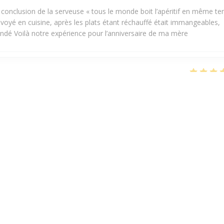
, conclusion de la serveuse « tous le monde boit l’apéritif en même t
voyé en cuisine, après les plats étant réchauffé était immangeables,
é Voilà notre expérience pour l’anniversaire de ma mère
Servizio
:
5
/5
Atmosfera
:
4
/5
Cucina
:
3
/5
Qualità / Prezzo
it parfaite, les frites j’ai pas aimé sans plus , le dessert très bien 👍
Servizio
:
5
/5
Atmosfera
:
4
/5
Cucina
:
4
/5
Qualità / Prezzo
 Je me suis régalé d'un rosti burger. Super.