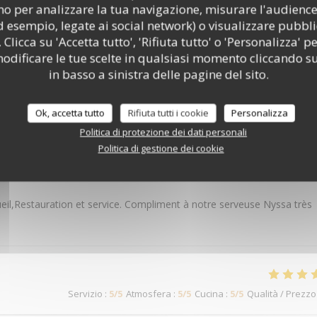
o per analizzare la tua navigazione, misurare l'audience 
d esempio, legate ai social network) o visualizzare pubbli
 Clicca su 'Accetta tutto', 'Rifiuta tutto' o 'Personalizza' pe
odificare le tue scelte in qualsiasi momento cliccando su
in basso a sinistra delle pagine del sito.
 dei nostri clienti
Ok, accetta tutto
Rifiuta tutti i cookie
Personalizza
Politica di protezione dei dati personali
Politica di gestione dei cookie
Servizio
:
5
/5
Atmosfera
:
5
/5
Cucina
:
5
/5
Qualità / Prezzo
eil,Restauration et service. Compliment à notre serveuse Nyssa très
Servizio
:
5
/5
Atmosfera
:
5
/5
Cucina
:
5
/5
Qualità / Prezzo