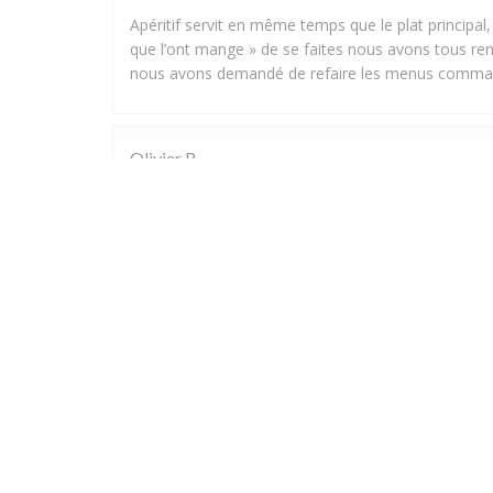
Apéritif servit en même temps que le plat principal
que l’ont mange » de se faites nous avons tous ren
nous avons demandé de refaire les menus command
Olivier
B
2026-07-31
- 21:15 - Ospiti 2
Jolie cadre , service correct, la cuisson de viande eta
olivier
R
2026-08-01
- 19:30 - Ospiti 2
Bonjour. Toujours bien accueilli. Bel établissement.