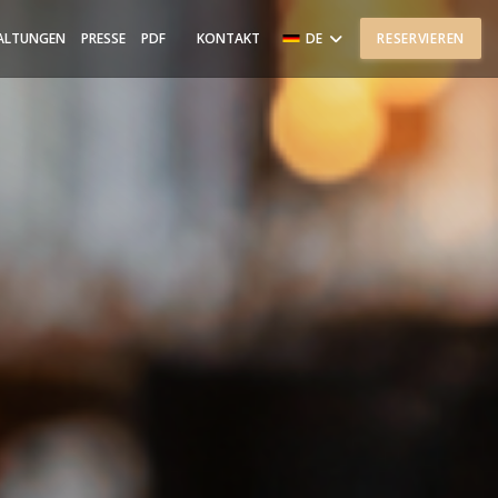
((ÖFFNET EIN NEUES FENSTER))
ALTUNGEN
PRESSE
PDF
KONTAKT
DE
RESERVIEREN
((ÖFFNET EIN NEUES FENSTER))