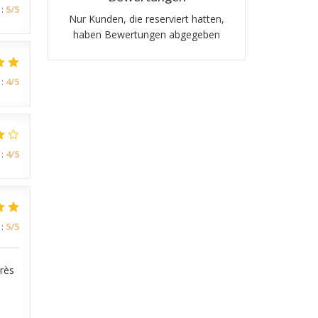
:
5
/5
Nur Kunden, die reserviert hatten,
haben Bewertungen abgegeben
:
4
/5
:
4
/5
:
5
/5
très