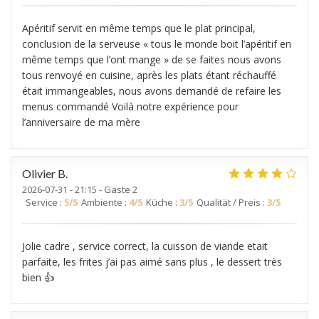
Apéritif servit en même temps que le plat principal,
conclusion de la serveuse « tous le monde boit l’apéritif en
même temps que l’ont mange » de se faites nous avons
tous renvoyé en cuisine, après les plats étant réchauffé
était immangeables, nous avons demandé de refaire les
menus commandé Voilà notre expérience pour
l’anniversaire de ma mère
Olivier
B
2026-07-31
- 21:15 - Gäste 2
Service
:
5
/5
Ambiente
:
4
/5
Küche
:
3
/5
Qualität / Preis
:
3
/5
Jolie cadre , service correct, la cuisson de viande etait
parfaite, les frites j’ai pas aimé sans plus , le dessert très
bien 👍