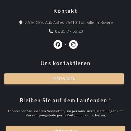
Kontakt
((öffnet e
ZA le Clos Aux Antes 76410 Tourville-la-Rivière
02 35 77 55 20
Facebook ((öffnet ein neues Fenst
Instagram ((öffnet ein neu
Uns kontaktieren
RESERVIEREN
Bleiben Sie auf dem Laufenden
*
Abonnieren Sie unseren Newsletter, um personalisierte Mitteilungen und
Marketingangebote per E-Mail von uns zu erhalten.