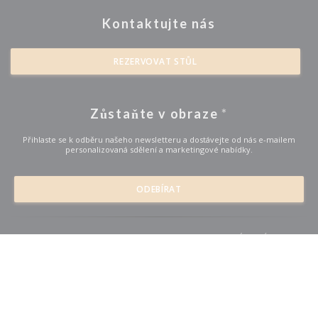
Kontaktujte nás
REZERVOVAT STŮL
Zůstaňte v obraze
*
Přihlaste se k odběru našeho newsletteru a dostávejte od nás e-mailem
personalizovaná sdělení a marketingové nabídky.
ODEBÍRAT
© 2026 RESTAURANT LA FABRIQUE — WEBOVÉ STRÁNKY
((OTEVŘE SE V
RESTAURACE BYLY VYTVOŘENY
ZENCHEF
((otevře se v novém okně))
((otevře se v novém okně
Odmítnutí odpovědnosti
PODMÍNKY POUŽITÍ
Zásady ochrany
((otevře se v novém okně))
((otevře se v novém okně)
((otevře se
osobních údajů
Politika ohledně cookies
Pristupnost