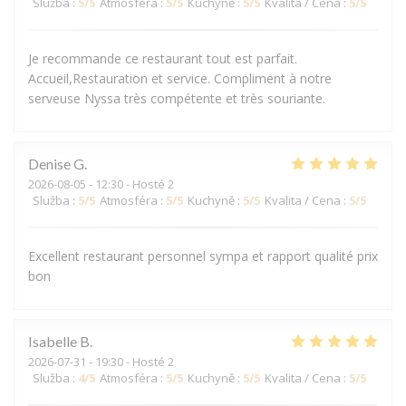
Služba
:
5
/5
Atmosféra
:
5
/5
Kuchyně
:
5
/5
Kvalita / Cena
:
5
/5
Je recommande ce restaurant tout est parfait.
Accueil,Restauration et service. Compliment à notre
serveuse Nyssa très compétente et très souriante.
Denise
G
2026-08-05
- 12:30 - Hosté 2
Služba
:
5
/5
Atmosféra
:
5
/5
Kuchyně
:
5
/5
Kvalita / Cena
:
5
/5
Excellent restaurant personnel sympa et rapport qualité prix
bon
Isabelle
B
2026-07-31
- 19:30 - Hosté 2
Služba
:
4
/5
Atmosféra
:
5
/5
Kuchyně
:
5
/5
Kvalita / Cena
:
5
/5