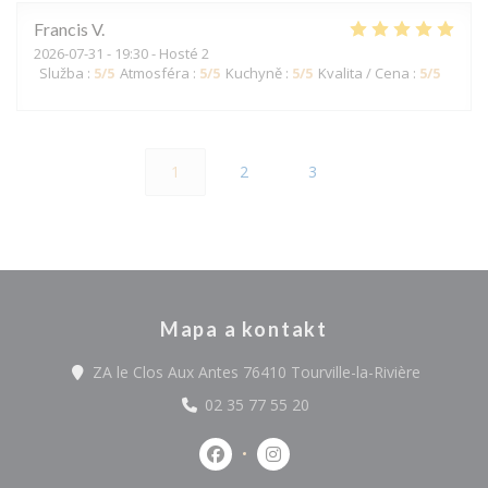
Francis
V
2026-07-31
- 19:30 - Hosté 2
Služba
:
5
/5
Atmosféra
:
5
/5
Kuchyně
:
5
/5
Kvalita / Cena
:
5
/5
1
2
3
Mapa a kontakt
((otevře 
ZA le Clos Aux Antes 76410 Tourville-la-Rivière
02 35 77 55 20
Facebook ((otevře se v novém okn
Instagram ((otevře se v n