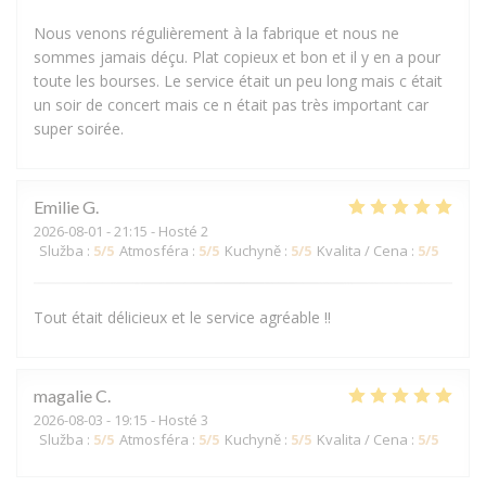
Nous venons régulièrement à la fabrique et nous ne
sommes jamais déçu. Plat copieux et bon et il y en a pour
toute les bourses. Le service était un peu long mais c était
un soir de concert mais ce n était pas très important car
super soirée.
Emilie
G
2026-08-01
- 21:15 - Hosté 2
Služba
:
5
/5
Atmosféra
:
5
/5
Kuchyně
:
5
/5
Kvalita / Cena
:
5
/5
Tout était délicieux et le service agréable !!
magalie
C
2026-08-03
- 19:15 - Hosté 3
Služba
:
5
/5
Atmosféra
:
5
/5
Kuchyně
:
5
/5
Kvalita / Cena
:
5
/5