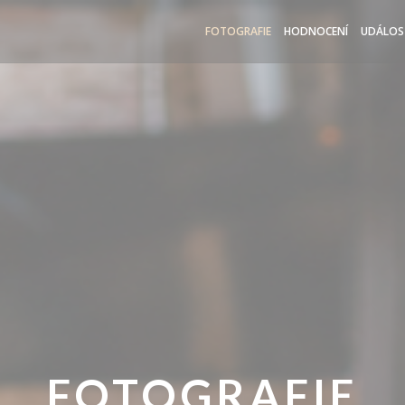
FOTOGRAFIE
HODNOCENÍ
UDÁLOS
FOTOGRAFIE