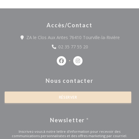
Accès/Contact
((ouvre u
ZA le Clos Aux Antes 76410 Tourville-la-Rivière
02 35 77 55 20
Facebook ((ouvre une nouvelle fe
Instagram ((ouvre une nou
Nous contacter
RÉSERVER
Newsletter
*
Inscrivez-vous à notre lettre d'information pour recevoir des
communications personnalisées et des offres marketing par courriel.