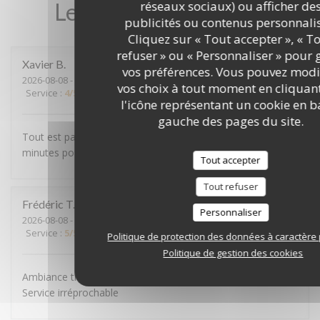
Les avis de nos clients
réseaux sociaux) ou afficher de
publicités ou contenus personnalis
Cliquez sur « Tout accepter », « T
refuser » ou « Personnaliser » pour 
Xavier
B
vos préférences. Vous pouvez modi
2026-08-08
- 12:00 - Couverts 2
vos choix à tout moment en cliquan
Service
:
4
/5
Ambiance
:
5
/5
Cuisine
:
5
/5
Qualité / Prix
:
5
/5
l'icône représentant un cookie en b
gauche des pages du site.
Tout est parfait sauf pour le dessert ou il fallait attendre 20
minutes pour avoir le dessert
Tout accepter
Tout refuser
Frédéric
T
Personnaliser
2026-08-08
- 12:00 - Couverts 4
Service
:
5
/5
Ambiance
:
5
/5
Cuisine
:
5
/5
Qualité / Prix
:
4
/5
Politique de protection des données à caractère
Politique de gestion des cookies
Ambiance très chaleureuse Plats toujours succulents
Service irréprochable