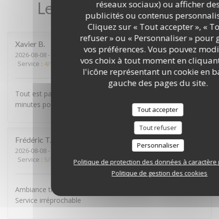
Les avis de nos clients
réseaux sociaux) ou afficher de
publicités ou contenus personnalis
Cliquez sur « Tout accepter », « T
refuser » ou « Personnaliser » pour 
Xavier
B
vos préférences. Vous pouvez modi
2026-08-08
- 12:00 - Couverts 2
vos choix à tout moment en cliquan
Service
:
4
/5
Ambiance
:
5
/5
Cuisine
:
5
/5
Qualité / Prix
:
5
/5
l'icône représentant un cookie en b
gauche des pages du site.
Tout est parfait sauf pour le dessert ou il fallait attendre 20
minutes pour avoir le dessert
Tout accepter
Tout refuser
Frédéric
T
Personnaliser
2026-08-08
- 12:00 - Couverts 4
Service
:
5
/5
Ambiance
:
5
/5
Cuisine
:
5
/5
Qualité / Prix
:
4
/5
Politique de protection des données à caractère
Politique de gestion des cookies
Ambiance très chaleureuse Plats toujours succulents
Service irréprochable