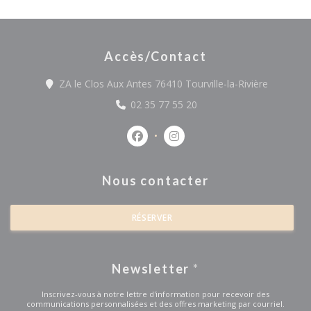
Accès/Contact
((ouvre u
ZA le Clos Aux Antes 76410 Tourville-la-Rivière
02 35 77 55 20
Facebook ((ouvre une nouvelle fe
Instagram ((ouvre une nou
Nous contacter
RÉSERVER
Newsletter
*
Inscrivez-vous à notre lettre d'information pour recevoir des
communications personnalisées et des offres marketing par courriel.