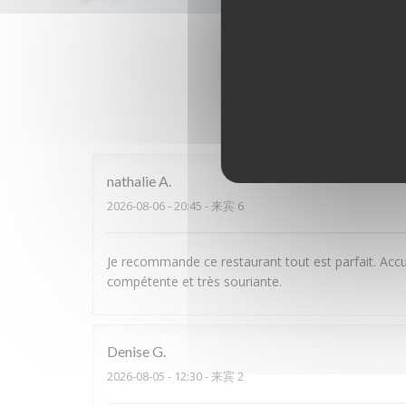
我
nathalie
A
2026-08-06
- 20:45 - 来宾 6
Je recommande ce restaurant tout est parfait. Accu
compétente et très souriante.
Denise
G
2026-08-05
- 12:30 - 来宾 2