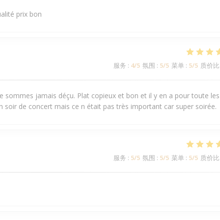
alité prix bon
服务
:
4
/5
氛围
:
5
/5
菜单
:
5
/5
质价比
 sommes jamais déçu. Plat copieux et bon et il y en a pour toute les
n soir de concert mais ce n était pas très important car super soirée.
服务
:
5
/5
氛围
:
5
/5
菜单
:
5
/5
质价比