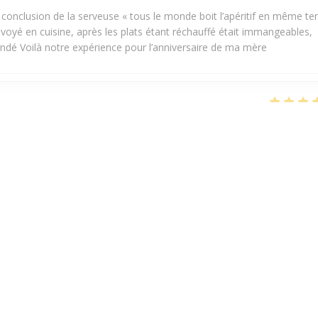
, conclusion de la serveuse « tous le monde boit l’apéritif en même t
voyé en cuisine, après les plats étant réchauffé était immangeables,
é Voilà notre expérience pour l’anniversaire de ma mère
服务
:
5
/5
氛围
:
4
/5
菜单
:
3
/5
质价比
it parfaite, les frites j’ai pas aimé sans plus , le dessert très bien 👍
服务
:
5
/5
氛围
:
4
/5
菜单
:
4
/5
质价比
 Je me suis régalé d'un rosti burger. Super.