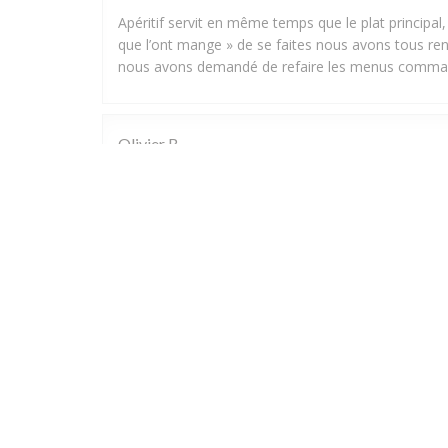
Apéritif servit en même temps que le plat principal
que l’ont mange » de se faites nous avons tous ren
nous avons demandé de refaire les menus command
Olivier
B
2026-07-31
- 21:15 - 来宾 2
Jolie cadre , service correct, la cuisson de viande eta
olivier
R
2026-08-01
- 19:30 - 来宾 2
Bonjour. Toujours bien accueilli. Bel établissement.