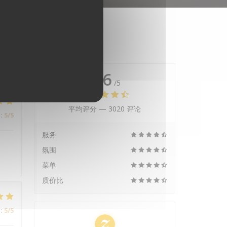
4.6
/5
平均评分 —
3020 评论
:
5
/5
服务
氛围
菜单
质价比
:
5
/5