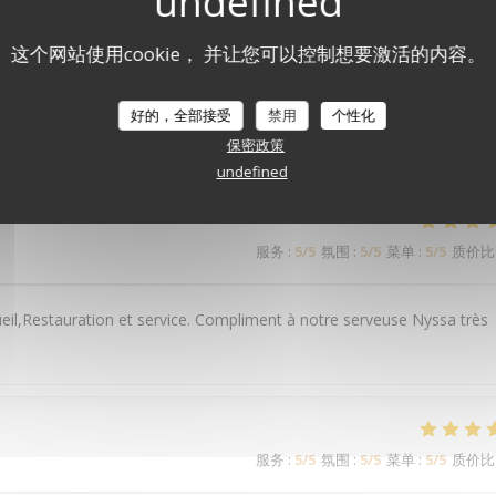
这个网站使用cookie， 并让您可以控制想要激活的内容。
好的，全部接受
禁用
个性化
们的顾客评分
保密政策
undefined
服务
:
5
/5
氛围
:
5
/5
菜单
:
5
/5
质价比
eil,Restauration et service. Compliment à notre serveuse Nyssa très
服务
:
5
/5
氛围
:
5
/5
菜单
:
5
/5
质价比